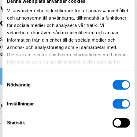
Denna webbplats använder cookies
Vill du ha rekommendationer
Vi använder enhetsidentifierare för att anpassa innehållet
och annonserna till användarna, tillhandahålla funktioner
om innehåll?
för sociala medier och analysera vår trafik. Vi
vidarebefordrar även sådana identifierare och annan
SecPort kan föreslå innehåll baserat på dina preferenser,
information från din enhet till de sociala medier och
din kompetensnivå och din aktivitet på webbplatsen när
annons- och analysföretag som vi samarbetar med.
du är inloggad.
Dessa kan i sin tur kombinera informationen med annan
information som du har tillhandahållit eller som de har
samlat in när du har använt deras tjänster.
Registrera dig
Logga in
Samtyckesval
Nödvändig
Inställningar
Material
Mer material
Statistik
1
2
3