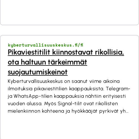
organisaatioille varautumisen tueksi.
Tekstiviestihuijausten torjunta eteni 4.5.2026
voimaan tulleella Traficomin määräyksellä. Traficom
on ottanut käyttöön uuden tietoturvallisuuden
arviointipätevyyden, joka mahdollistaa
salausratkaisujen tapauskohtaisen arvioinnin
kyberturvallisuuskeskus.fi/fi
luokitellun tiedon käsittelyssä.Read More
Pikaviestitilit kiinnostavat rikollisia,
ota haltuun tärkeimmät
suojautumiskeinot
Kyberturvallisuuskeskus on saanut viime aikoina
ilmoituksia pikaviestitilien kaappauksista. Telegram-
ja WhatsApp-tilien kaappauksia nähtiin erityisesti
vuoden alussa. Myös Signal-tilit ovat rikollisten
mielenkiinnon kohteena ja hyökkääjät pyrkivät yhä
useammin manipuloimaan käyttäjiä kaapatakseen
tilejä. Siksi on tärkeää ymmärtää, miten voit
suojata pikaviestitilisi käytännössä ja mitä asetuksia