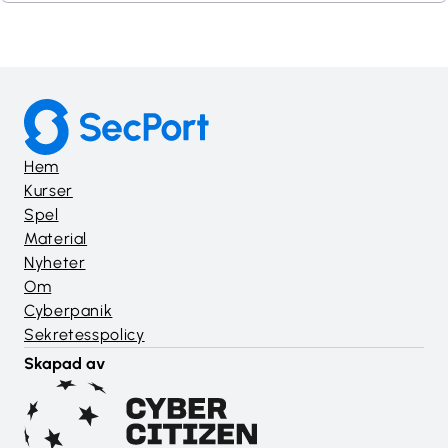
ja millä toimintatavoilla voit merkittävästi
pienentää riskejä.Read More
Hem
Kurser
Spel
Material
Nyheter
Om
Cyberpanik
Sekretesspolicy
Skapad av