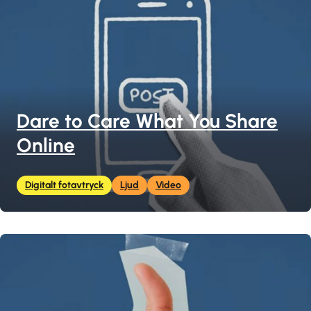
Dare to Care What You Share
Online
Digitalt fotavtryck
Ljud
Video