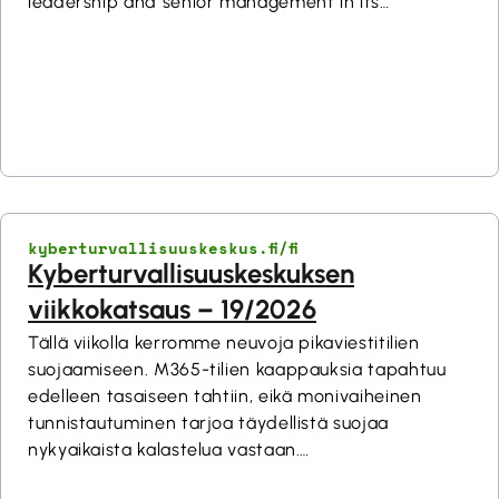
leadership and senior management in its
constituency. Additional information on any item in
this Brief can be provided upon request. Cyber
Briefs are TLP:CLEAR.
kyberturvallisuuskeskus.fi/fi
Kyberturvallisuuskeskuksen
viikkokatsaus – 19/2026
Tällä viikolla kerromme neuvoja pikaviestitilien
suojaamiseen. M365-tilien kaappauksia tapahtuu
edelleen tasaiseen tahtiin, eikä monivaiheinen
tunnistautuminen tarjoa täydellistä suojaa
nykyaikaista kalastelua vastaan.
Huoltovarmuuskeskus julkaisi skenaariotyökalun