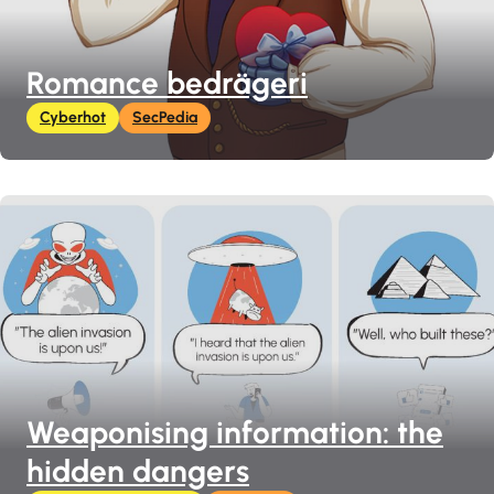
Romance bedrägeri
Cyberhot
SecPedia
Weaponising information: the
hidden dangers