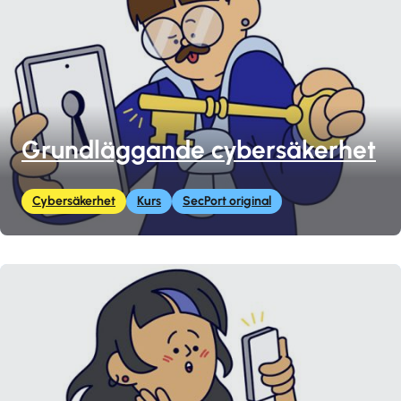
Grundläggande cybersäkerhet
Cybersäkerhet
Kurs
SecPort original