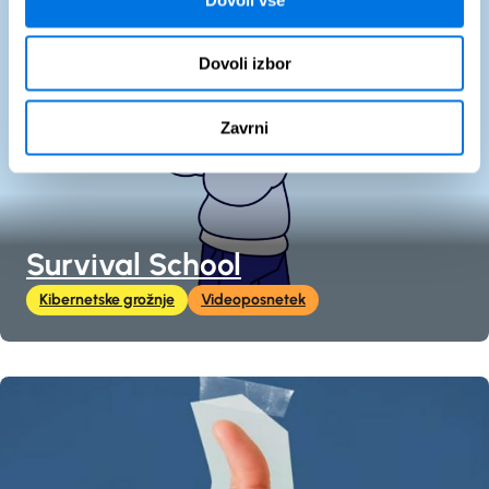
Dovoli izbor
Zavrni
Survival School
Kibernetske grožnje
Videoposnetek