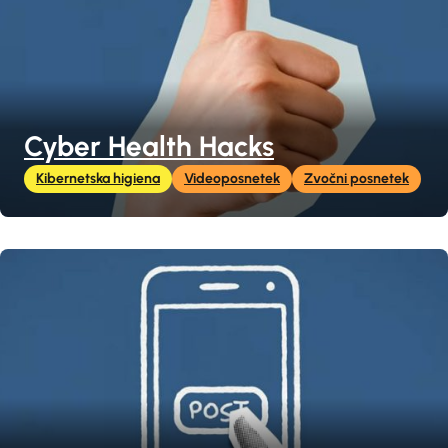
Cyber Health Hacks
Kibernetska higiena
Videoposnetek
Zvočni posnetek