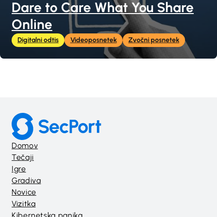
Dare to Care What You Share
Online
Digitalni odtis
Videoposnetek
Zvočni posnetek
Domov
Tečaji
Igre
Gradiva
Novice
Vizitka
Kibernetska panika