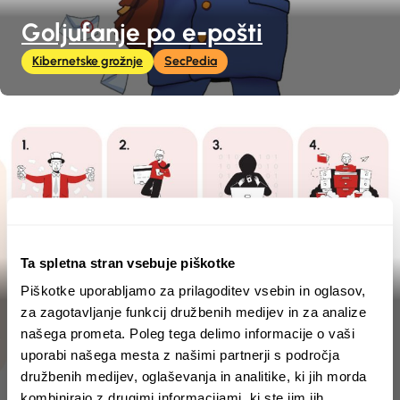
Goljufanje po e-pošti
Kibernetske grožnje
SecPedia
Ta spletna stran vsebuje piškotke
Piškotke uporabljamo za prilagoditev vsebin in oglasov,
Too good to be true? It
za zagotavljanje funkcij družbenih medijev in za analize
našega prometa. Poleg tega delimo informacije o vaši
probably is
uporabi našega mesta z našimi partnerji s področja
Kibernetska higiena
Kibernetske grožnje
Infografika
družbenih medijev, oglaševanja in analitike, ki jih morda
kombinirajo z drugimi informacijami, ki ste jim jih