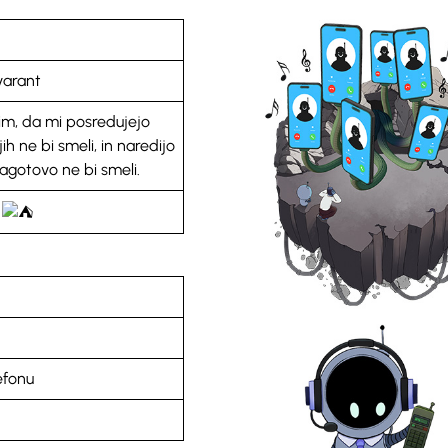
varant
im, da mi posredujejo
ih ne bi smeli, in naredijo
zagotovo ne bi smeli.
o
efonu