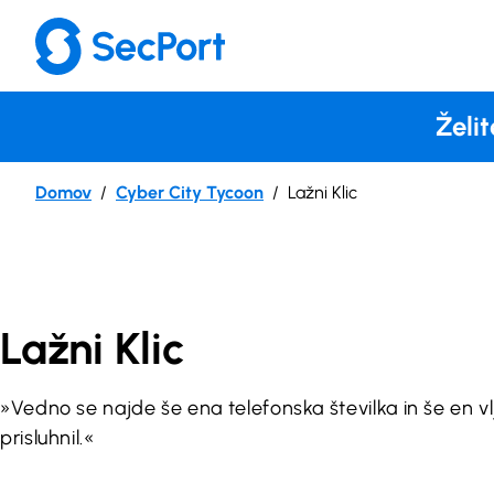
Preskoči
na
vsebino
Želit
Domov
Cyber City Tycoon
Lažni Klic
Lažni Klic
»Vedno se najde še ena telefonska številka in še en v
prisluhnil.«