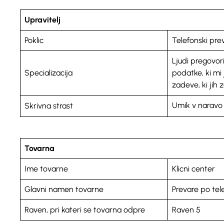
Upravitelj
Poklic
Telefonski pre
Ljudi pregovor
Specializacija
podatke, ki mi j
zadeve, ki jih 
Umik v narav
Skrivna strast
Tovarna
Ime tovarne
Klicni center
Glavni namen tovarne
Prevare po tel
Raven, pri kateri se tovarna odpre
Raven 5