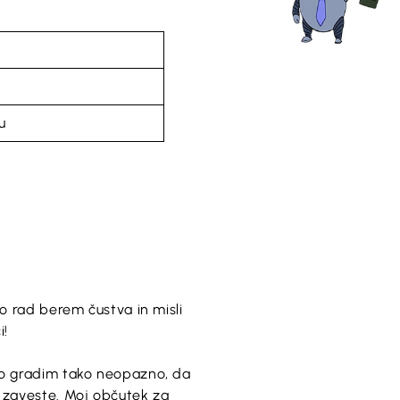
u
lo rad berem čustva in misli
i!
hko gradim tako neopazno, da
 zaveste. Moj občutek za