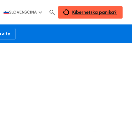
Kibernetska panika?
SLOVENŠČINA
avite