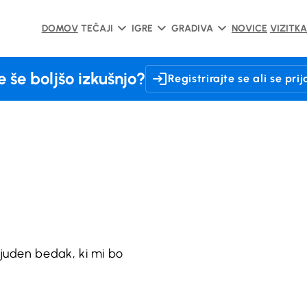
DOMOV
TEČAJI
IGRE
GRADIVA
NOVICE
VIZITKA
e še boljšo izkušnjo?
Registrirajte se ali se prij
ljuden bedak, ki mi bo