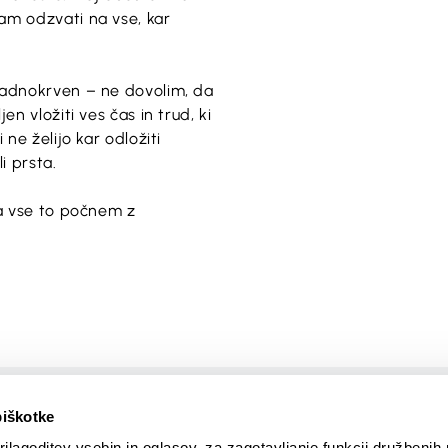
am odzvati na vse, kar
hladnokrven – ne dovolim, da
n vložiti ves čas in trud, ki
ne želijo kar odložiti
i prsta.
da vse to počnem z
Ustvaril
piškotke
ilagoditev vsebin in oglasov, za zagotavljanje funkcij družbenih 