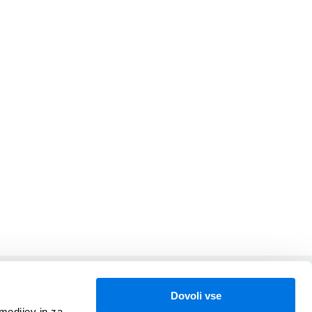
V sodelovanju z
Dovoli vse
medijev in za