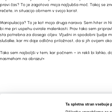
pravi čas? To je zagotovo moja najljubša moč. Takoj se zn
rečete, in situacijo obrnem v svojo korist.
Manipulacija? To je kot moja druga narava. Sem hiter in 
bi me pri uspehu ovirale malenkosti. Prav tako sem pripravlje
sta potrebna za dosego ciljev. Vljudni in spodobni ljudje mi 
slušalke, kar mi daje odlično priložnost, da si jih ovijem okol
Tako sem najboljši v tem, kar počnem – in rekli bi lahko, 
nasmehom na obrazu!«
Domov
Ta spletna stran vsebuje 
Tečaji
Piškotke uporabljamo za pr