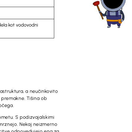
 dela kot vodovodni
astruktura, a neučinkovito
e premakne. Tišina ob
jočega.
ometu. S podizvajalskimi
mrznejo. Nekaj neizmerno
oritve odpovedujejo ena za