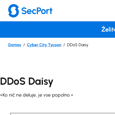
Preskoči
na
vsebino
Želit
Domov
Cyber City Tycoon
DDoS Daisy
DDoS Daisy
»Ko nič ne deluje, je vse popolno.«