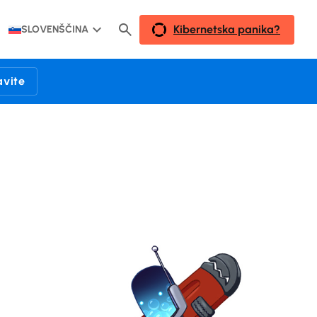
Kibernetska panika?
SLOVENŠČINA
avite