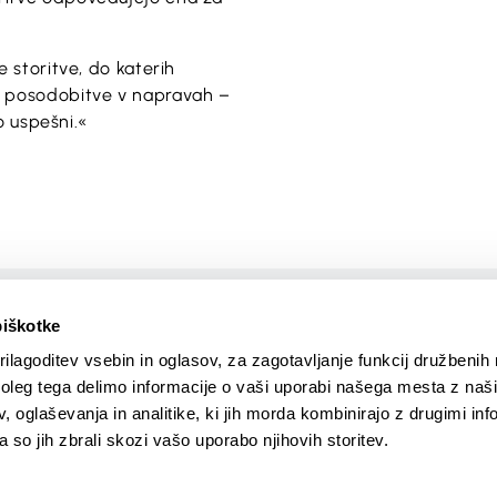
e storitve, do katerih
e posodobitve v napravah –
no uspešni.«
Ustvaril
piškotke
ilagoditev vsebin in oglasov, za zagotavljanje funkcij družbenih 
leg tega delimo informacije o vaši uporabi našega mesta z našim
 oglaševanja in analitike, ki jih morda kombinirajo z drugimi inf
linkedin.com/company/
pa so jih zbrali skozi vašo uporabo njihovih storitev.
citizen-eu
ka panika