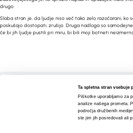
drugo.
Slaba stran je, da ljudje niso več tako zelo razočarani, ko s
poskušajo dostopati, zrušijo. Druga nadloga so samodejn
če bi jih ljudje pustili pri miru, bi bili moji botneti neizmer
Domov
Ta spletna stran vsebuje 
Tečaji
Piškotke uporabljamo za pr
Igre
analize našega prometa. Po
Gradiva
področja družbenih medijev,
Novice
ste jim jih posredovali ali 
Vizitka
Kibernets