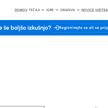
DOMOV
TEČAJI
IGRE
GRADIVA
NOVICE
VIZITKA
e še boljšo izkušnjo?
Registrirajte se ali se prij