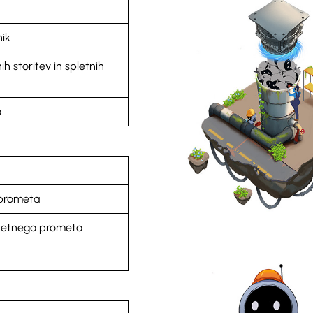
nik
h storitev in spletnih
a
prometa
netnega prometa