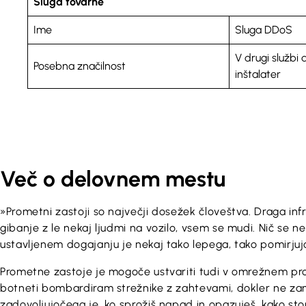
Sluga tovarne
Ime
Sluga DDoS
V drugi službi
Posebna značilnost
inštalater
Več o delovnem mestu
»Prometni zastoji so največji dosežek človeštva. Draga infr
gibanje z le nekaj ljudmi na vozilo, vsem se mudi. Nič se n
ustavljenem dogajanju je nekaj tako lepega, tako pomirju
Prometne zastoje je mogoče ustvariti tudi v omrežnem pr
botneti bombardiram strežnike z zahtevami, dokler ne za
zadovoljujočega je, ko sprožiš napad in opazuješ, kako st