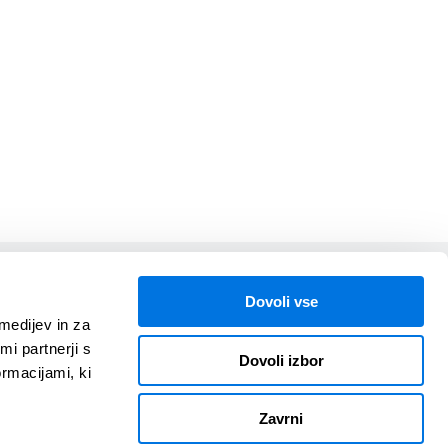
V sodelovanju z
Dovoli vse
medijev in za
i partnerji s
Dovoli izbor
ormacijami, ki
cyber-
Zavrni