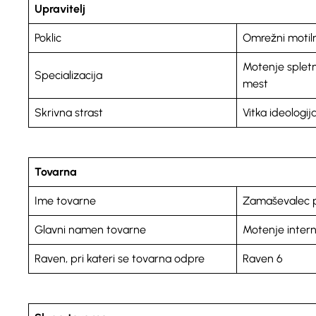
Upravitelj
Poklic
Omrežni motil
Motenje spletni
Specializacija
mest
Skrivna strast
Vitka ideologij
Tovarna
Ime tovarne
Zamaševalec 
Glavni namen tovarne
Motenje inter
Raven, pri kateri se tovarna odpre
Raven 6