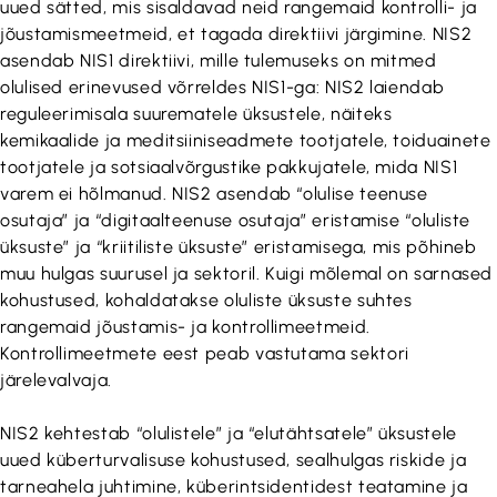
uued sätted, mis sisaldavad neid rangemaid kontrolli- ja
jõustamismeetmeid, et tagada direktiivi järgimine. NIS2
asendab NIS1 direktiivi, mille tulemuseks on mitmed
olulised erinevused võrreldes NIS1-ga: NIS2 laiendab
reguleerimisala suurematele üksustele, näiteks
kemikaalide ja meditsiiniseadmete tootjatele, toiduainete
tootjatele ja sotsiaalvõrgustike pakkujatele, mida NIS1
varem ei hõlmanud. NIS2 asendab “olulise teenuse
osutaja” ja “digitaalteenuse osutaja” eristamise “oluliste
üksuste” ja “kriitiliste üksuste” eristamisega, mis põhineb
muu hulgas suurusel ja sektoril. Kuigi mõlemal on sarnased
kohustused, kohaldatakse oluliste üksuste suhtes
rangemaid jõustamis- ja kontrollimeetmeid.
Kontrollimeetmete eest peab vastutama sektori
järelevalvaja.
NIS2 kehtestab “olulistele” ja “elutähtsatele” üksustele
uued küberturvalisuse kohustused, sealhulgas riskide ja
tarneahela juhtimine, küberintsidentidest teatamine ja