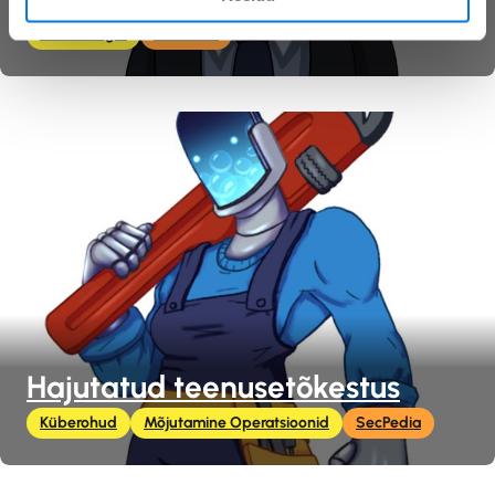
Tehnoloogia
SecPedia
Hajutatud teenusetõkestus
Küberohud
Mõjutamine Operatsioonid
SecPedia