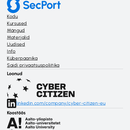
Kodu
Kursused
Mängud
Materjalid
Uudised
Info
Küberpaanika
Saidi privaatsuspoliitika
Loonud
linkedin.com/company/cyber-citizen-eu
Koostöös