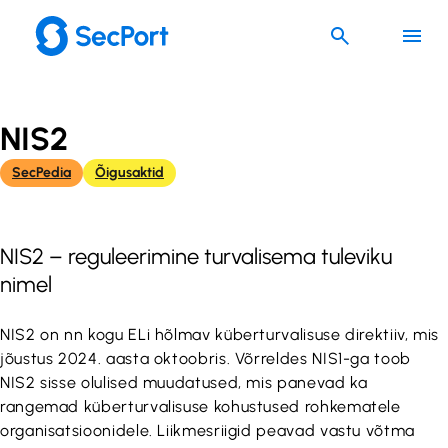
Liigu
sisu
juurde
NIS2
SecPedia
Õigusaktid
NIS2 – reguleerimine turvalisema tuleviku
nimel
NIS2 on nn kogu ELi hõlmav küberturvalisuse direktiiv, mis
jõustus 2024. aasta oktoobris. Võrreldes NIS1-ga toob
NIS2 sisse olulised muudatused, mis panevad ka
rangemad küberturvalisuse kohustused rohkematele
organisatsioonidele. Liikmesriigid peavad vastu võtma