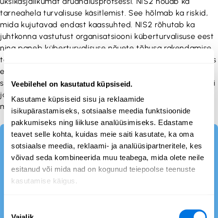
üksikasjalikumat aruandlusprotsessi. NIS2 nõuab ka
tarneahela turvalisuse käsitlemist. See hõlmab ka riskid,
mida kujutavad endast kaassuhted. NIS2 rõhutab ka
juhtkonna vastutust organisatsiooni küberturvalisuse eest
ning paneb küberturvalisuse nõuete tõhusa rakendamise
tagamiseks individuaalse vastutuse juhtorganitele, näiteks
ettevõtte juhatusele ja juhtkonnale. Organisatsioonide
suhtes võidakse kohaldada mitmesuguseid täitekorraldusi
Veebilehel on kasutatud küpsiseid.
ja nende täitmata jätmise korral võidakse määrata
Kasutame küpsiseid sisu ja reklaamide
märkimisväärseid trahve.
isikupärastamiseks, sotsiaalse meedia funktsioonide
pakkumiseks ning liikluse analüüsimiseks. Edastame
teavet selle kohta, kuidas meie saiti kasutate, ka oma
Kui soovite selle teema kohta rohkem
sotsiaalse meedia, reklaami- ja analüüsipartneritele, kes
teada saada, vaadake neid:
võivad seda kombineerida muu teabega, mida olete neile
https://industrialcyber.co/regulation-standards-
esitanud või mida nad on kogunud teiepoolse teenuste
and-compliance/securing-process-automation-
kasutamise käigus.
systems-in-the-european-union-an-overview-of-
the-nis1-directive-and-nis2-directive/
Nõusoleku
Vajalik