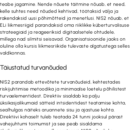
teabe jagamine. Nende nõuete täitmine nõuab, et need,
kelle suhtes need nõuded kehtivad, töötaksid välja ja
rakendaksid uusi põhimõtteid ja menetlusi. NIS2 nõuab, et
ELi liikmesriigid parandaksid oma riiklikke küberturvalisuse
strateegiaid ja reageeriksid digitaalsetele ohtudele,
millega nad silmitsi seisavad. Organisatsioonide jaoks on
oluline olla kursis liikmesriikide tulevaste algatustega selles
valdkonnas.
Täiustatud turvanõuded
NIS2 parandab ettevõtete turvanõudeid, kehtestades
riskijuhtimise metoodika ja minimaalse loetelu põhilistest
turvaelementidest. Direktiiv sisaldab ka palju
üksikasjalikumaid sätteid intsidentidest teatamise kohta,
sealhulgas näiteks aruannete sisu ja ajastuse kohta.
Direktiivi kohaselt tuleb teatada 24 tunni jooksul pärast
vahejuhtumi toimumist ja see peab sisaldama