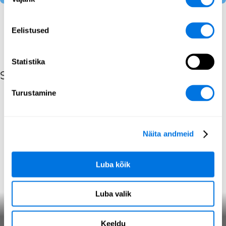
valik
Eelistused
Statistika
Seotud postitused sisu tüübi järgi
Turustamine
Näita andmeid
Luba kõik
Luba valik
Tume veeb
Keeldu