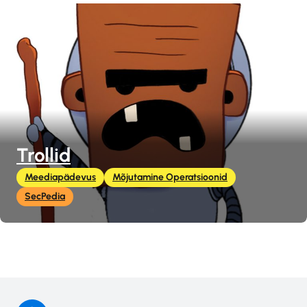
Trollid
Meediapädevus
Mõjutamine Operatsioonid
SecPedia