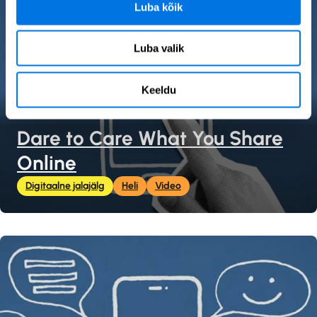
Luba kõik
Luba valik
Keeldu
Dare to Care What You Share
Online
Digitaalne jalajälg
Heli
Video