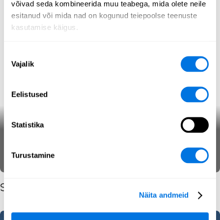
võivad seda kombineerida muu teabega, mida olete neile
esitanud või mida nad on kogunud teiepoolse teenuste
kasutamise käigus.
Nõusoleku
Vajalik
valik
Eelistused
Statistika
Võltsitud veebilehed
Küberhügieen
Küberohud
SecPedia
Turustamine
Seotud postitused sisu tüübi järgi
Näita andmeid