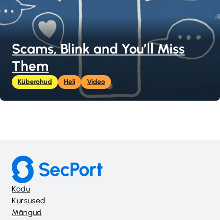
Scams, Blink and You’ll Miss
Them
Küberohud
Heli
Video
Kodu
Kursused
Mängud