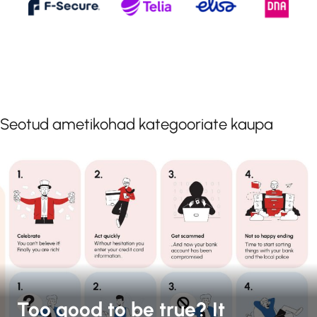
Seotud ametikohad kategooriate kaupa
Too good to be true? It