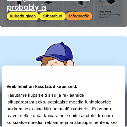
probably is
Küberhügieen
Küberohud
Infograafik
Veebilehel on kasutatud küpsiseid.
Kasutame küpsiseid sisu ja reklaamide
Küberturvalisuse mäng Spoofy
isikupärastamiseks, sotsiaalse meedia funktsioonide
Küberhügieen
Lapsevanemate kasvatamine internetis
pakkumiseks ning liikluse analüüsimiseks. Edastame
teavet selle kohta, kuidas meie saiti kasutate, ka oma
Meediapädevus
Mäng
Game
sotsiaalse meedia, reklaami- ja analüüsipartneritele, kes