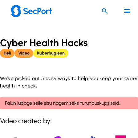
Liigu
sisu
juurde
Cyber Health Hacks
Heli
Video
Küberhügieen
We’ve picked out 5 easy ways to help you keep your cyber
health in check.
Palun lubage selle sisu nägemiseks turundusküpsiseid.
Video created by: