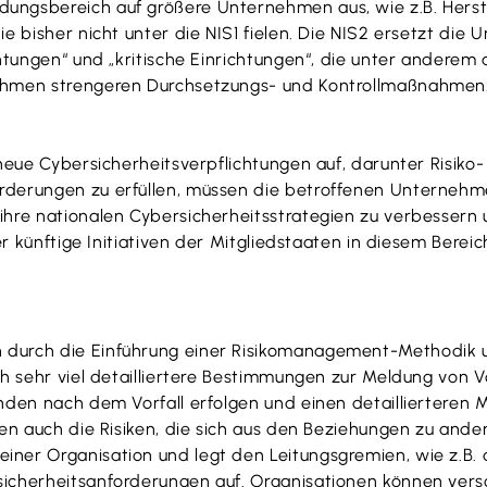
ungsbereich auf größere Unternehmen aus, wie z.B. Herst
e bisher nicht unter die NIS1 fielen. Die NIS2 ersetzt die
chtungen“ und „kritische Einrichtungen“, die unter andere
ehmen strengeren Durchsetzungs- und Kontrollmaßnahmen. 
n neue Cybersicherheitsverpflichtungen auf, darunter Risi
rderungen zu erfüllen, müssen die betroffenen Unternehme
ihre nationalen Cybersicherheitsstrategien zu verbessern 
ber künftige Initiativen der Mitgliedstaaten in diesem Bere
 durch die Einführung einer Risikomanagement-Methodik u
ch sehr viel detailliertere Bestimmungen zur Meldung von V
nden nach dem Vorfall erfolgen und einen detaillierteren 
ören auch die Risiken, die sich aus den Beziehungen zu an
einer Organisation und legt den Leitungsgremien, wie z.
rsicherheitsanforderungen auf. Organisationen können ve