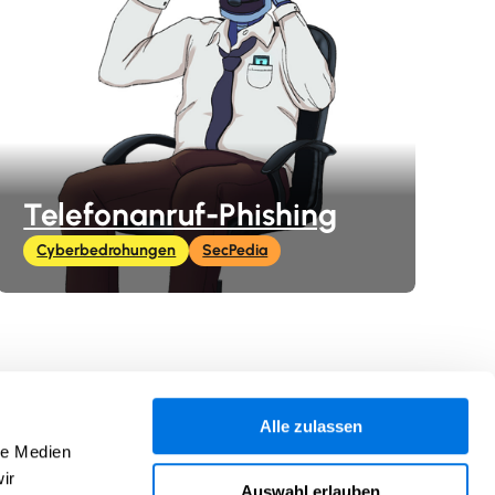
Telefonanruf-Phishing
Cyberbedrohungen
SecPedia
Alle zulassen
In Zusammenarbeit mit
le Medien
ir
Auswahl erlauben