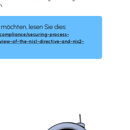
n.
öchten, lesen Sie dies:
-compliance/securing-process-
iew-of-the-nis1-directive-and-nis2-