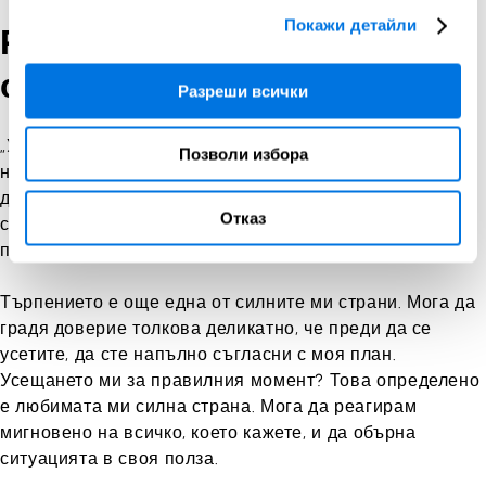
Покажи детайли
Разкажете ни за работата
си
Разреши всички
„Уменията за убеждаване по телефона и харизмата са
Позволи избора
най-важното за моята работа. Обожавам умението си
да разчитам емоциите и мислите на хората от другата
Отказ
страна на телефонната линия – това е като да имам
психологически суперсили!
Търпението е още една от силните ми страни. Мога да
градя доверие толкова деликатно, че преди да се
усетите, да сте напълно съгласни с моя план.
Усещането ми за правилния момент? Това определено
е любимата ми силна страна. Мога да реагирам
мигновено на всичко, което кажете, и да обърна
ситуацията в своя полза.