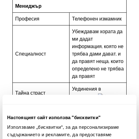
Мениджър
Професия
Телефонен измамник
Убеждавам хората да
ми дадат
информация, която не
Специалност
трябва дами дават, и
да правят неща, които
определено не трябва
да правят
Уединения в
Тайна страст
природата
Настоящият сайт използва "бисквитки"
Фабрика
Използваме „бисквитки“, за да персонализираме
съдържанието и рекламите, да предоставяме
Наименование на