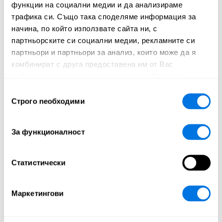
Кол център
функции на социални медии и да анализираме
фабриката
трафика си. Също така споделяме информация за
Основна цел на
начина, по който използвате сайта ни, с
Телефонни измами
фабриката
партньорските си социални медии, рекламните си
партньори и партньори за анализ, които може да я
Ниво, на което се
комбинират с друга предоставена им от Вас
Ниво 5
отваря фабриката
информация или с такава, която са събрали от
ползването от Ваша страна на услугите им.
Избор
Строго nеобходими
на
Миньон на фабриката
съгласие
За функционалност
Име
Телефонен миньон
Специална
Говори в съня си
Статистически
характеристика
Маркетингови