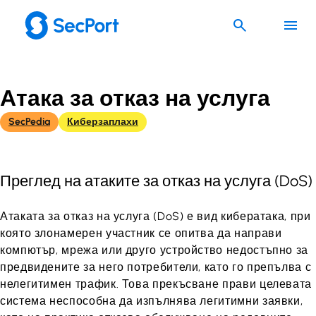
Към
съдържанието
Атака за отказ на услуга
SecPedia
Киберзаплахи
Преглед на атаките за отказ на услуга (DoS)
Атаката за отказ на услуга (DoS) е вид кибератака, при
която злонамерен участник се опитва да направи
компютър, мрежа или друго устройство недостъпно за
предвидените за него потребители, като го препълва с
нелегитимен трафик. Това прекъсване прави целевата
система неспособна да изпълнява легитимни заявки,