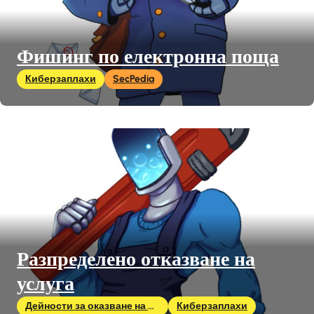
Фишинг по електронна поща
Киберзаплахи
SecPedia
Разпределено отказване на
услуга
Дейности за оказване на влияние
Киберзаплахи