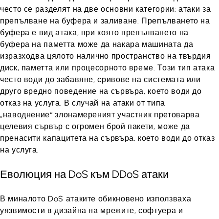
често се разделят на две основни категории: атаки за
препълване на буфера и заливане. Препълването на
буфера е вид атака, при която препълването на
буфера на паметта може да накара машината да
изразходва цялото налично пространство на твърдия
диск, паметта или процесорното време. Този тип атака
често води до забавяне, сривове на системата или
друго вредно поведение на сървъра, което води до
отказ на услуга. В случай на атаки от типа
„наводнение“ злонамереният участник претоварва
целевия сървър с огромен брой пакети, може да
пренасити капацитета на сървъра, което води до отказ
на услуга.
Еволюция на DoS към DDoS атаки
В миналото DoS атаките обикновено използваха
уязвимости в дизайна на мрежите, софтуера и