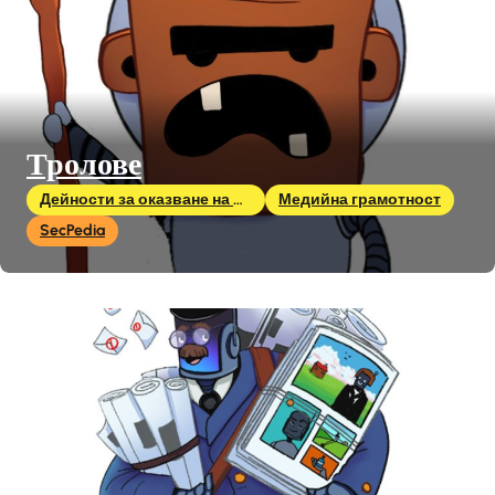
Тролове
Дейности за оказване на влияние
Медийна грамотност
SecPedia