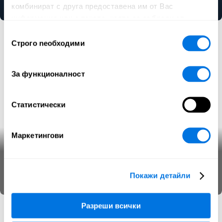
Киберзаплахи
Аудио
Видеоклип
комбинират с друга предоставена им от Вас
информация или с такава, която са събрали от
ползването от Ваша страна на услугите им.
Избор
Строго nеобходими
на
съгласие
За функционалност
Статистически
Маркетингови
Романтична измама
Покажи детайли
Киберзаплахи
SecPedia
Разреши всички