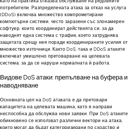
като на практика отказва обслужване на редовните
потребители. Разпределената атака за отказ на услуга
(DDoS) включва множество компрометирани
компютърни системи, често заразени със злонамерен
софтуер, които координират действията си, за да
наводнят една система с трафик, което затруднява
защитата срещу нея поради координираните усилия от
множество източници. Както DoS, така и DDoS атаките
включват умишлено претоварване на целевата
система, за да се наруши нормалната ѝ работа.
Видове DoS атаки: препълване на буфера и
наводняване
Основната цел на DoS атаката е да претовари
капацитета на целевата машина, като я направи
неспособна да обслужва нови заявки. При DoS атаките
обикновено се използват различни вектори на атака,
които могат да бъдат категоризирани по сходство и