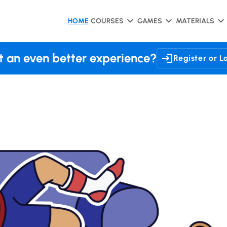
HOME
COURSES
GAMES
MATERIALS
 an even better experience?
Register or L