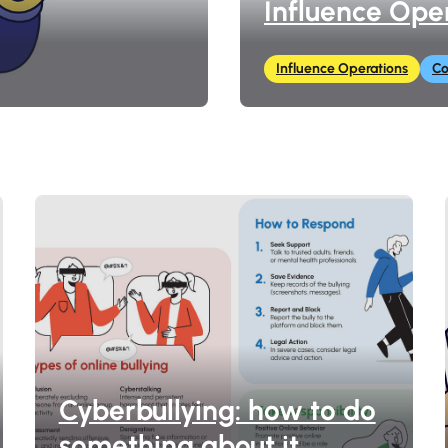
Influence Ope
Influence Operations
Co
Cyberbullying: how to do
something about it