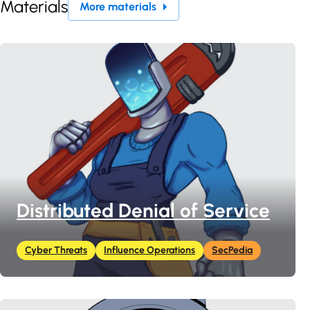
Materials
More materials
Distributed Denial of Service
Cyber Threats
Influence Operations
SecPedia