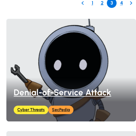
1
2
3
4
Denial-of-Service Attack
Cyber Threats
SecPedia