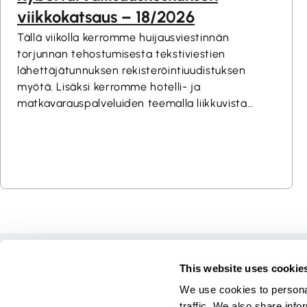
viikkokatsaus – 18/2026
Tällä viikolla kerromme huijausviestinnän
torjunnan tehostumisesta tekstiviestien
lähettäjätunnuksen rekisteröintiuudistuksen
myötä. Lisäksi kerromme hotelli- ja
matkavarauspalveluiden teemalla liikkuvista
kalasteluviesteistä sekä Naton Locked Shields 26
-harjoituksesta. Lopuksi tutustumme viikolla esiin
nousseisiin ajankohtaisiin huijauksiin.Read More
Home
This website uses cookie
Courses
We use cookies to personal
Games
traffic. We also share info